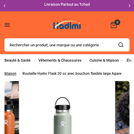
Livraison Partout au Tchad
0
Rechercher
un
produit,
une
Beauté & Santé
Vêtements & Chaussures
Cuisine & Maison
Élec
marque
ou
Maison
/
Bouteille Hydro Flask 20 oz avec bouchon flexible large Agave
une catégorie