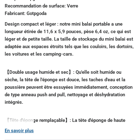
Recommandation de surface:
Verre
Fabricant:
Gotpgoda
Design compact et léger : notre mini balai portable a une
longueur étirée de 11,6 x 5,9 pouces, pèse 6,4 oz, ce qui est
léger et de petite taille. La taille de stockage du mini balai est
adaptée aux espaces étroits tels que les couloirs, les dortoirs,
les voitures et les camping-cars.
【Double usage humide et sec】: Qu'elle soit humide ou
sèche, la tête de l'éponge est douce, les taches d'eau et la
poussière peuvent être essuyées immédiatement, conception
de type anneau push and pull, nettoyage et déshydratation
intégrés.
【Tête d'éponge remplaçable】: La tête d'éponge de haute
qualité est fabriquée en matériau PVA qui est durable, lavable,
En savoir plus
doux et a une forte absorption d'eau.