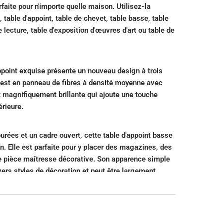
faite pour n'importe quelle maison. Utilisez-la
table d'appoint, table de chevet, table basse, table
 lecture, table d'exposition d'œuvres d'art ou table de
appoint exquise présente un nouveau design à trois
e est en panneau de fibres à densité moyenne avec
t magnifiquement brillante qui ajoute une touche
érieure.
urées et un cadre ouvert, cette table d'appoint basse
on. Elle est parfaite pour y placer des magazines, des
e pièce maîtresse décorative. Son apparence simple
vers styles de décoration et peut être largement
mbres, les bureaux, les dortoirs universitaires et