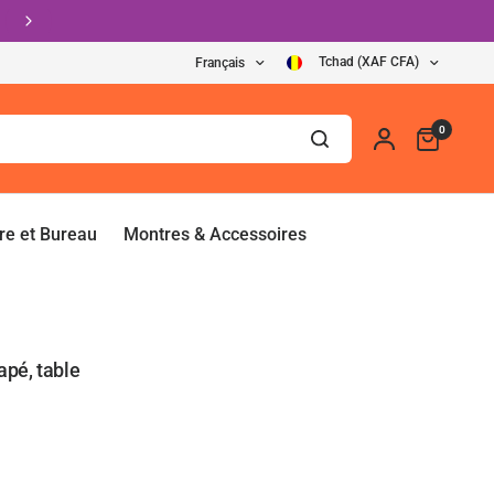
Paiement après livraison Disponible.
Tchad (XAF CFA)
Français
0
re et Bureau
Montres & Accessoires
apé, table